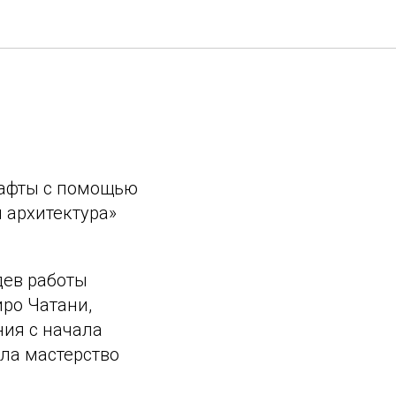
шафты с помощью
 архитектура»
дев работы
иро Чатани,
ия с начала
ала мастерство