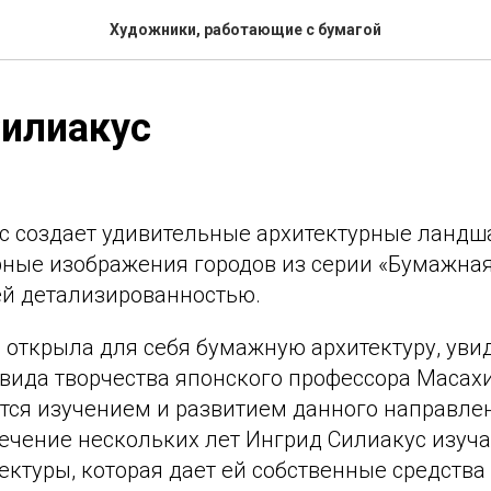
Художники, работающие с бумагой
Силиакус
с создает удивительные архитектурные ланд
рные изображения городов из серии «Бумажная
ей детализированностью.
 открыла для себя бумажную архитектуру, уви
 вида творчества японского профессора Масах
тся изучением и развитием данного направлен
 течение нескольких лет Ингрид Силиакус изуч
ктуры, которая дает ей собственные средства