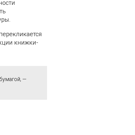
ности
ть
уры.
перекликается
укции книжки-
бумагой, —