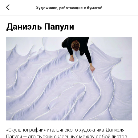
Художники, работающие с бумагой
Даниэль Папули
«Cкульпографии» итальянского художника Даниэля
Папули — это тысячи склеенных между собой листов.